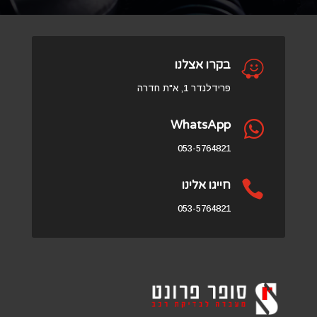

בקרו אצלנו
פרידלנדר 1, א"ת חדרה
WhatsApp

053-5764821

חייגו אלינו
053-5764821