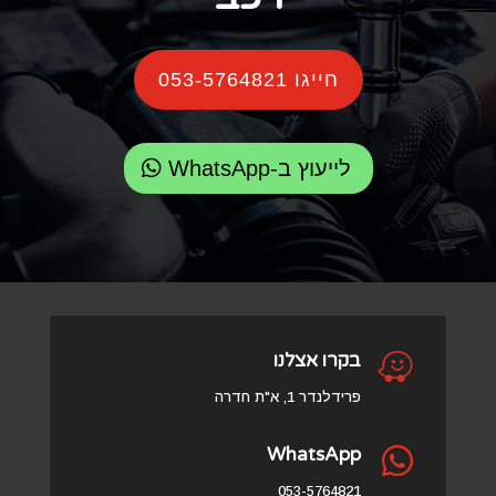
חייגו 053-5764821
לייעוץ ב-WhatsApp

בקרו אצלנו
פרידלנדר 1, א"ת חדרה
WhatsApp

053-5764821