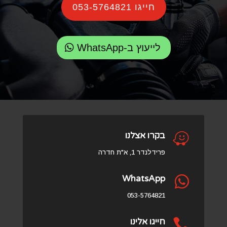
חייגו 053-5764821
לייעוץ ב-WhatsApp

בקרו אצלנו
פרידלנדר 1, א"ת חדרה
WhatsApp

053-5764821

חייגו אלינו