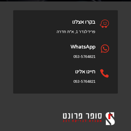

בקרו אצלנו
פרידלנדר 1, א"ת חדרה
WhatsApp

053-5764821

חייגו אלינו
053-5764821