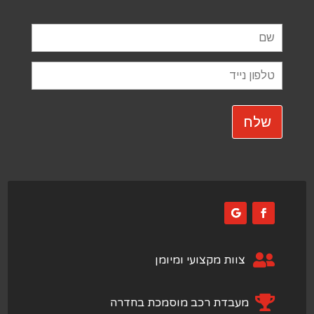

צוות מקצועי ומיומן

מעבדת רכב מוסמכת בחדרה