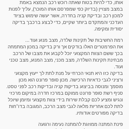
אותו, כדי להיות בטוח שאתה רוכש רכב הנמצא באמת
במצב מצויין (בדיוק כפי שמפרסם אותו המוכר), עליך לפנות
למכון רכב ובדיקת קניה בחדרה, אשר יעשה שימוש בציוד
העדכני והמתקדם ביותר שקיים, כדי לבצע ברכבך בדיקה
יסודית ומקיפה.
רמת החשיבות של תקינות שלדה, מצב מנוע ועוד…
את הפרמטרים האלו בודקים אך ורק בדיקה במכון המתמחה
בכך ששם הצוות המקצועי יוכל לקבוע את מצבו של הרכב
מבחינת תקינות השלדה, מצב מכני, מצב המנוע, מצב טכני
ועוד.
בדיקה כזו היא תנאי הכרחי על מנת לתת לך ייעוץ מקצועי
ורציני לגבי כדאיות הרכישה. מכון סופר פרונט הוא מכון
מוסמך ומנוסה בביצוע בדיקות קניה ובדיקות רכב לפני טסט.
סניף רשת סופר פרונט ממוקם במרכז חדרה במיקום מרכזי
ונגיש ומציע לכם קבלת שירות בידי צוות מקצועי ומיומן שיוכל
לתת לכם אחריות מלאה לגבי מצב הרכב, המגובה בדו”חות
בדיקה מפורטים אודותיו.
פינת המתנה ממוזגת להמתנה נעימה ורגועה