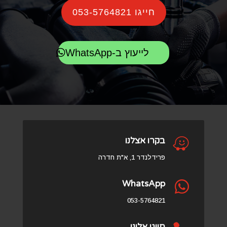
חייגו 053-5764821
לייעוץ ב-WhatsApp

בקרו אצלנו
פרידלנדר 1, א"ת חדרה
WhatsApp

053-5764821
חייגו אלינו